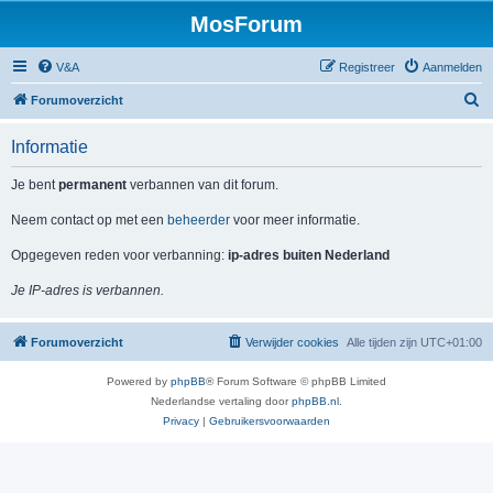
MosForum
V&A
Registreer
Aanmelden
Z
Forumoverzicht
o
Informatie
e
k
Je bent
permanent
verbannen van dit forum.
Neem contact op met een
beheerder
voor meer informatie.
Opgegeven reden voor verbanning:
ip-adres buiten Nederland
Je IP-adres is verbannen.
Forumoverzicht
Verwijder cookies
Alle tijden zijn
UTC+01:00
Powered by
phpBB
® Forum Software © phpBB Limited
Nederlandse vertaling door
phpBB.nl
.
Privacy
|
Gebruikersvoorwaarden