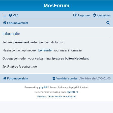
MosForum
V&A
Registreer
Aanmelden
Z
Forumoverzicht
o
Informatie
e
k
Je bent
permanent
verbannen van dit forum.
Neem contact op met een
beheerder
voor meer informatie.
Opgegeven reden voor verbanning:
ip-adres buiten Nederland
Je IP-adres is verbannen.
Forumoverzicht
Verwijder cookies
Alle tijden zijn
UTC+01:00
Powered by
phpBB
® Forum Software © phpBB Limited
Nederlandse vertaling door
phpBB.nl
.
Privacy
|
Gebruikersvoorwaarden