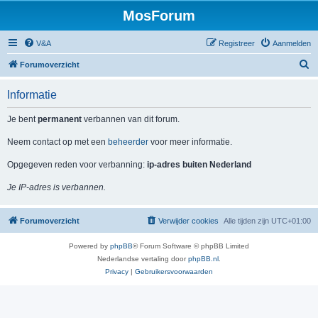
MosForum
V&A
Registreer
Aanmelden
Z
Forumoverzicht
o
Informatie
e
k
Je bent
permanent
verbannen van dit forum.
Neem contact op met een
beheerder
voor meer informatie.
Opgegeven reden voor verbanning:
ip-adres buiten Nederland
Je IP-adres is verbannen.
Forumoverzicht
Verwijder cookies
Alle tijden zijn
UTC+01:00
Powered by
phpBB
® Forum Software © phpBB Limited
Nederlandse vertaling door
phpBB.nl
.
Privacy
|
Gebruikersvoorwaarden