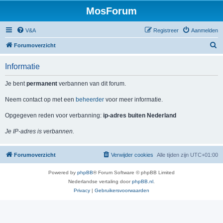
MosForum
V&A
Registreer
Aanmelden
Z
Forumoverzicht
o
Informatie
e
k
Je bent
permanent
verbannen van dit forum.
Neem contact op met een
beheerder
voor meer informatie.
Opgegeven reden voor verbanning:
ip-adres buiten Nederland
Je IP-adres is verbannen.
Forumoverzicht
Verwijder cookies
Alle tijden zijn
UTC+01:00
Powered by
phpBB
® Forum Software © phpBB Limited
Nederlandse vertaling door
phpBB.nl
.
Privacy
|
Gebruikersvoorwaarden