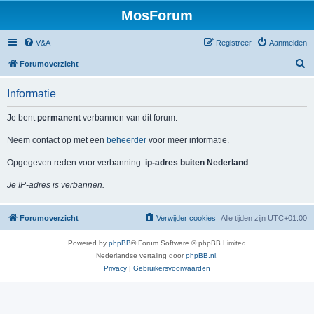
MosForum
V&A
Registreer
Aanmelden
Z
Forumoverzicht
o
Informatie
e
k
Je bent
permanent
verbannen van dit forum.
Neem contact op met een
beheerder
voor meer informatie.
Opgegeven reden voor verbanning:
ip-adres buiten Nederland
Je IP-adres is verbannen.
Forumoverzicht
Verwijder cookies
Alle tijden zijn
UTC+01:00
Powered by
phpBB
® Forum Software © phpBB Limited
Nederlandse vertaling door
phpBB.nl
.
Privacy
|
Gebruikersvoorwaarden