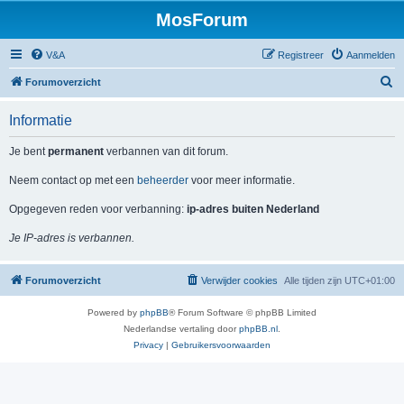
MosForum
V&A
Registreer
Aanmelden
Z
Forumoverzicht
o
Informatie
e
k
Je bent
permanent
verbannen van dit forum.
Neem contact op met een
beheerder
voor meer informatie.
Opgegeven reden voor verbanning:
ip-adres buiten Nederland
Je IP-adres is verbannen.
Forumoverzicht
Verwijder cookies
Alle tijden zijn
UTC+01:00
Powered by
phpBB
® Forum Software © phpBB Limited
Nederlandse vertaling door
phpBB.nl
.
Privacy
|
Gebruikersvoorwaarden