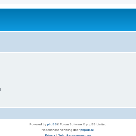
d
Powered by
phpBB
® Forum Software © phpBB Limited
Nederlandse vertaling door
phpBB.nl
.
Privacy
|
Gebruikersvoorwaarden