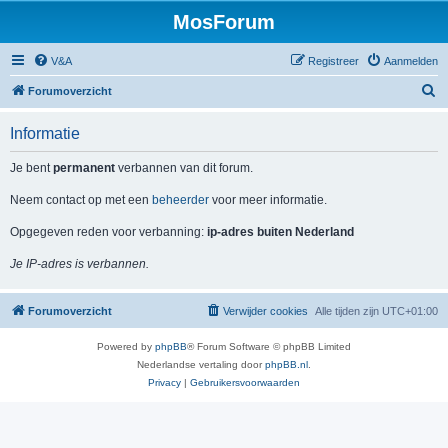
MosForum
V&A
Registreer
Aanmelden
Z
Forumoverzicht
o
Informatie
e
k
Je bent
permanent
verbannen van dit forum.
Neem contact op met een
beheerder
voor meer informatie.
Opgegeven reden voor verbanning:
ip-adres buiten Nederland
Je IP-adres is verbannen.
Forumoverzicht
Verwijder cookies
Alle tijden zijn
UTC+01:00
Powered by
phpBB
® Forum Software © phpBB Limited
Nederlandse vertaling door
phpBB.nl
.
Privacy
|
Gebruikersvoorwaarden