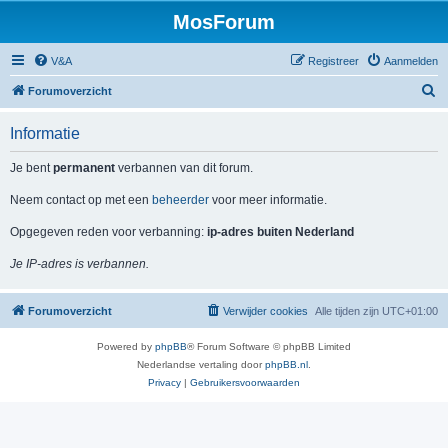
MosForum
V&A
Registreer
Aanmelden
Z
Forumoverzicht
o
Informatie
e
k
Je bent
permanent
verbannen van dit forum.
Neem contact op met een
beheerder
voor meer informatie.
Opgegeven reden voor verbanning:
ip-adres buiten Nederland
Je IP-adres is verbannen.
Forumoverzicht
Verwijder cookies
Alle tijden zijn
UTC+01:00
Powered by
phpBB
® Forum Software © phpBB Limited
Nederlandse vertaling door
phpBB.nl
.
Privacy
|
Gebruikersvoorwaarden