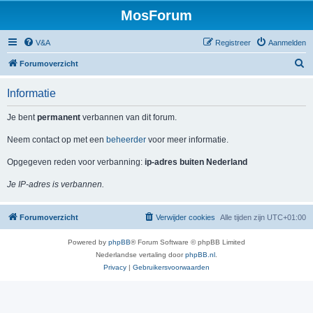
MosForum
V&A
Registreer
Aanmelden
Z
Forumoverzicht
o
Informatie
e
k
Je bent
permanent
verbannen van dit forum.
Neem contact op met een
beheerder
voor meer informatie.
Opgegeven reden voor verbanning:
ip-adres buiten Nederland
Je IP-adres is verbannen.
Forumoverzicht
Verwijder cookies
Alle tijden zijn
UTC+01:00
Powered by
phpBB
® Forum Software © phpBB Limited
Nederlandse vertaling door
phpBB.nl
.
Privacy
|
Gebruikersvoorwaarden