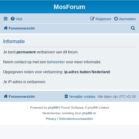
MosForum
V&A
Registreer
Aanmelden
Z
Forumoverzicht
o
Informatie
e
k
Je bent
permanent
verbannen van dit forum.
Neem contact op met een
beheerder
voor meer informatie.
Opgegeven reden voor verbanning:
ip-adres buiten Nederland
Je IP-adres is verbannen.
Forumoverzicht
Verwijder cookies
Alle tijden zijn
UTC+01:00
Powered by
phpBB
® Forum Software © phpBB Limited
Nederlandse vertaling door
phpBB.nl
.
Privacy
|
Gebruikersvoorwaarden