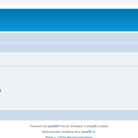
d
Powered by
phpBB
® Forum Software © phpBB Limited
Nederlandse vertaling door
phpBB.nl
.
Privacy
|
Gebruikersvoorwaarden