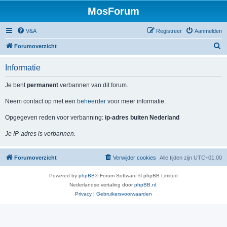
MosForum
V&A
Registreer
Aanmelden
Z
Forumoverzicht
o
Informatie
e
k
Je bent
permanent
verbannen van dit forum.
Neem contact op met een
beheerder
voor meer informatie.
Opgegeven reden voor verbanning:
ip-adres buiten Nederland
Je IP-adres is verbannen.
Forumoverzicht
Verwijder cookies
Alle tijden zijn
UTC+01:00
Powered by
phpBB
® Forum Software © phpBB Limited
Nederlandse vertaling door
phpBB.nl
.
Privacy
|
Gebruikersvoorwaarden