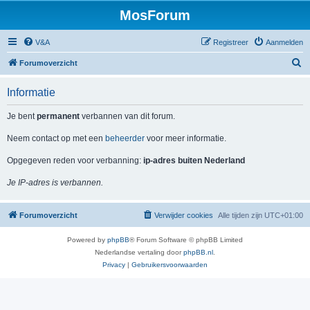
MosForum
V&A
Registreer
Aanmelden
Z
Forumoverzicht
o
Informatie
e
k
Je bent
permanent
verbannen van dit forum.
Neem contact op met een
beheerder
voor meer informatie.
Opgegeven reden voor verbanning:
ip-adres buiten Nederland
Je IP-adres is verbannen.
Forumoverzicht
Verwijder cookies
Alle tijden zijn
UTC+01:00
Powered by
phpBB
® Forum Software © phpBB Limited
Nederlandse vertaling door
phpBB.nl
.
Privacy
|
Gebruikersvoorwaarden