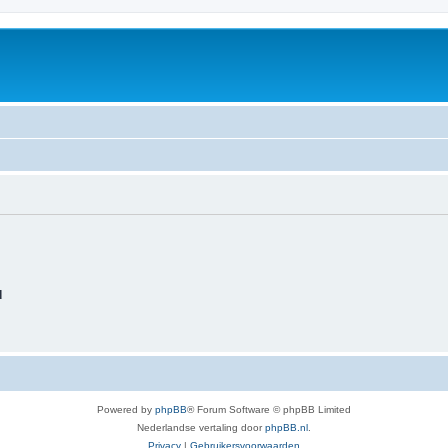
d
Powered by
phpBB
® Forum Software © phpBB Limited
Nederlandse vertaling door
phpBB.nl
.
Privacy
|
Gebruikersvoorwaarden