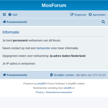
MosForum
V&A
Registreer
Aanmelden
Z
Forumoverzicht
o
Informatie
e
k
Je bent
permanent
verbannen van dit forum.
Neem contact op met een
beheerder
voor meer informatie.
Opgegeven reden voor verbanning:
ip-adres buiten Nederland
Je IP-adres is verbannen.
Forumoverzicht
Verwijder cookies
Alle tijden zijn
UTC+01:00
Powered by
phpBB
® Forum Software © phpBB Limited
Nederlandse vertaling door
phpBB.nl
.
Privacy
|
Gebruikersvoorwaarden