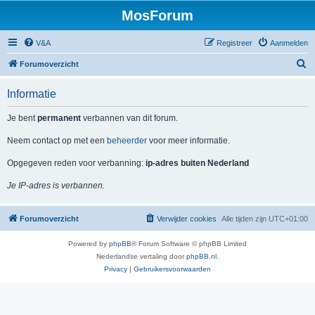
MosForum
V&A
Registreer
Aanmelden
Z
Forumoverzicht
o
Informatie
e
k
Je bent
permanent
verbannen van dit forum.
Neem contact op met een
beheerder
voor meer informatie.
Opgegeven reden voor verbanning:
ip-adres buiten Nederland
Je IP-adres is verbannen.
Forumoverzicht
Verwijder cookies
Alle tijden zijn
UTC+01:00
Powered by
phpBB
® Forum Software © phpBB Limited
Nederlandse vertaling door
phpBB.nl
.
Privacy
|
Gebruikersvoorwaarden