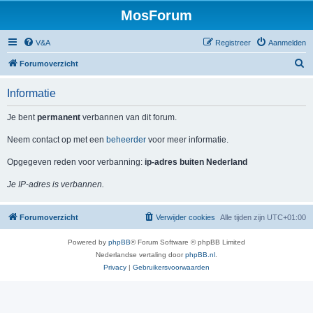
MosForum
V&A
Registreer
Aanmelden
Z
Forumoverzicht
o
Informatie
e
k
Je bent
permanent
verbannen van dit forum.
Neem contact op met een
beheerder
voor meer informatie.
Opgegeven reden voor verbanning:
ip-adres buiten Nederland
Je IP-adres is verbannen.
Forumoverzicht
Verwijder cookies
Alle tijden zijn
UTC+01:00
Powered by
phpBB
® Forum Software © phpBB Limited
Nederlandse vertaling door
phpBB.nl
.
Privacy
|
Gebruikersvoorwaarden