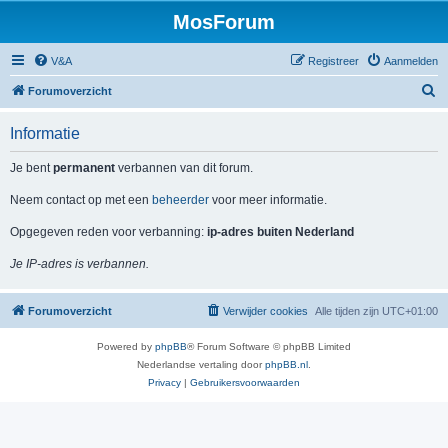
MosForum
V&A
Registreer
Aanmelden
Z
Forumoverzicht
o
Informatie
e
k
Je bent
permanent
verbannen van dit forum.
Neem contact op met een
beheerder
voor meer informatie.
Opgegeven reden voor verbanning:
ip-adres buiten Nederland
Je IP-adres is verbannen.
Forumoverzicht
Verwijder cookies
Alle tijden zijn
UTC+01:00
Powered by
phpBB
® Forum Software © phpBB Limited
Nederlandse vertaling door
phpBB.nl
.
Privacy
|
Gebruikersvoorwaarden