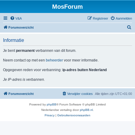
MosForum
V&A
Registreer
Aanmelden
Z
Forumoverzicht
o
Informatie
e
k
Je bent
permanent
verbannen van dit forum.
Neem contact op met een
beheerder
voor meer informatie.
Opgegeven reden voor verbanning:
ip-adres buiten Nederland
Je IP-adres is verbannen.
Forumoverzicht
Verwijder cookies
Alle tijden zijn
UTC+01:00
Powered by
phpBB
® Forum Software © phpBB Limited
Nederlandse vertaling door
phpBB.nl
.
Privacy
|
Gebruikersvoorwaarden