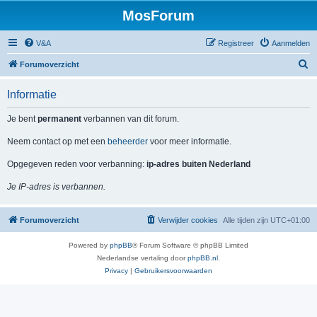
MosForum
V&A
Registreer
Aanmelden
Z
Forumoverzicht
o
Informatie
e
k
Je bent
permanent
verbannen van dit forum.
Neem contact op met een
beheerder
voor meer informatie.
Opgegeven reden voor verbanning:
ip-adres buiten Nederland
Je IP-adres is verbannen.
Forumoverzicht
Verwijder cookies
Alle tijden zijn
UTC+01:00
Powered by
phpBB
® Forum Software © phpBB Limited
Nederlandse vertaling door
phpBB.nl
.
Privacy
|
Gebruikersvoorwaarden