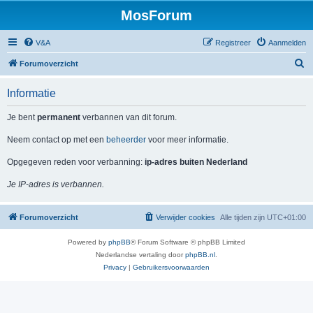
MosForum
V&A
Registreer
Aanmelden
Z
Forumoverzicht
o
Informatie
e
k
Je bent
permanent
verbannen van dit forum.
Neem contact op met een
beheerder
voor meer informatie.
Opgegeven reden voor verbanning:
ip-adres buiten Nederland
Je IP-adres is verbannen.
Forumoverzicht
Verwijder cookies
Alle tijden zijn
UTC+01:00
Powered by
phpBB
® Forum Software © phpBB Limited
Nederlandse vertaling door
phpBB.nl
.
Privacy
|
Gebruikersvoorwaarden