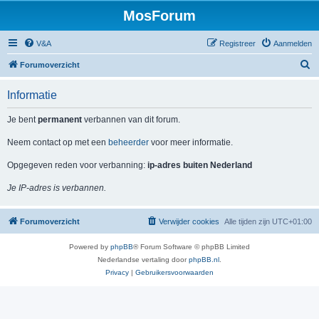
MosForum
V&A
Registreer
Aanmelden
Z
Forumoverzicht
o
Informatie
e
k
Je bent
permanent
verbannen van dit forum.
Neem contact op met een
beheerder
voor meer informatie.
Opgegeven reden voor verbanning:
ip-adres buiten Nederland
Je IP-adres is verbannen.
Forumoverzicht
Verwijder cookies
Alle tijden zijn
UTC+01:00
Powered by
phpBB
® Forum Software © phpBB Limited
Nederlandse vertaling door
phpBB.nl
.
Privacy
|
Gebruikersvoorwaarden