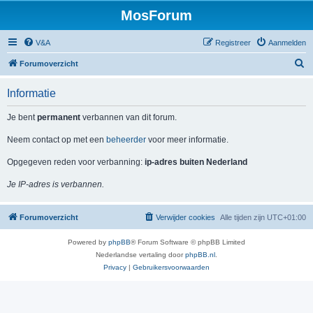
MosForum
V&A
Registreer
Aanmelden
Z
Forumoverzicht
o
Informatie
e
k
Je bent
permanent
verbannen van dit forum.
Neem contact op met een
beheerder
voor meer informatie.
Opgegeven reden voor verbanning:
ip-adres buiten Nederland
Je IP-adres is verbannen.
Forumoverzicht
Verwijder cookies
Alle tijden zijn
UTC+01:00
Powered by
phpBB
® Forum Software © phpBB Limited
Nederlandse vertaling door
phpBB.nl
.
Privacy
|
Gebruikersvoorwaarden