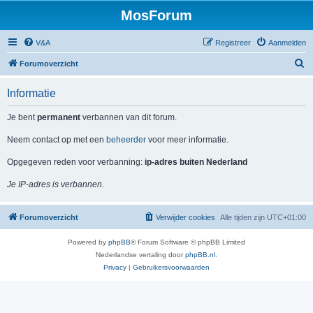
MosForum
V&A
Registreer
Aanmelden
Z
Forumoverzicht
o
Informatie
e
k
Je bent
permanent
verbannen van dit forum.
Neem contact op met een
beheerder
voor meer informatie.
Opgegeven reden voor verbanning:
ip-adres buiten Nederland
Je IP-adres is verbannen.
Forumoverzicht
Verwijder cookies
Alle tijden zijn
UTC+01:00
Powered by
phpBB
® Forum Software © phpBB Limited
Nederlandse vertaling door
phpBB.nl
.
Privacy
|
Gebruikersvoorwaarden