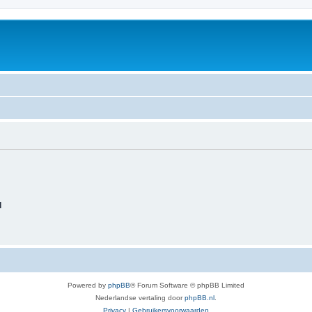
d
Powered by
phpBB
® Forum Software © phpBB Limited
Nederlandse vertaling door
phpBB.nl
.
Privacy
|
Gebruikersvoorwaarden