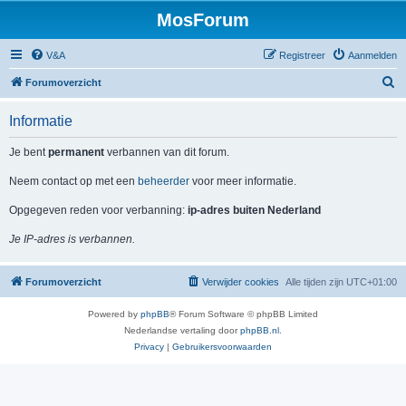
MosForum
V&A
Registreer
Aanmelden
Z
Forumoverzicht
o
Informatie
e
k
Je bent
permanent
verbannen van dit forum.
Neem contact op met een
beheerder
voor meer informatie.
Opgegeven reden voor verbanning:
ip-adres buiten Nederland
Je IP-adres is verbannen.
Forumoverzicht
Verwijder cookies
Alle tijden zijn
UTC+01:00
Powered by
phpBB
® Forum Software © phpBB Limited
Nederlandse vertaling door
phpBB.nl
.
Privacy
|
Gebruikersvoorwaarden