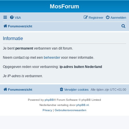
MosForum
V&A
Registreer
Aanmelden
Z
Forumoverzicht
o
Informatie
e
k
Je bent
permanent
verbannen van dit forum.
Neem contact op met een
beheerder
voor meer informatie.
Opgegeven reden voor verbanning:
ip-adres buiten Nederland
Je IP-adres is verbannen.
Forumoverzicht
Verwijder cookies
Alle tijden zijn
UTC+01:00
Powered by
phpBB
® Forum Software © phpBB Limited
Nederlandse vertaling door
phpBB.nl
.
Privacy
|
Gebruikersvoorwaarden