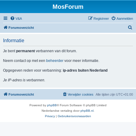
MosForum
V&A
Registreer
Aanmelden
Z
Forumoverzicht
o
Informatie
e
k
Je bent
permanent
verbannen van dit forum.
Neem contact op met een
beheerder
voor meer informatie.
Opgegeven reden voor verbanning:
ip-adres buiten Nederland
Je IP-adres is verbannen.
Forumoverzicht
Verwijder cookies
Alle tijden zijn
UTC+01:00
Powered by
phpBB
® Forum Software © phpBB Limited
Nederlandse vertaling door
phpBB.nl
.
Privacy
|
Gebruikersvoorwaarden