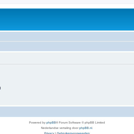
d
Powered by
phpBB
® Forum Software © phpBB Limited
Nederlandse vertaling door
phpBB.nl
.
Privacy
|
Gebruikersvoorwaarden