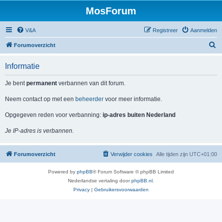
MosForum
V&A
Registreer
Aanmelden
Z
Forumoverzicht
o
Informatie
e
k
Je bent
permanent
verbannen van dit forum.
Neem contact op met een
beheerder
voor meer informatie.
Opgegeven reden voor verbanning:
ip-adres buiten Nederland
Je IP-adres is verbannen.
Forumoverzicht
Verwijder cookies
Alle tijden zijn
UTC+01:00
Powered by
phpBB
® Forum Software © phpBB Limited
Nederlandse vertaling door
phpBB.nl
.
Privacy
|
Gebruikersvoorwaarden