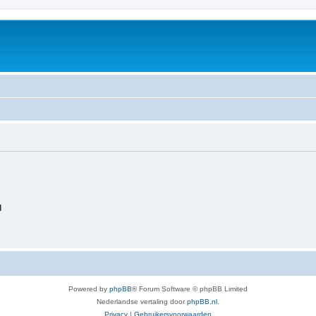
d
Powered by
phpBB
® Forum Software © phpBB Limited
Nederlandse vertaling door
phpBB.nl
.
Privacy
|
Gebruikersvoorwaarden