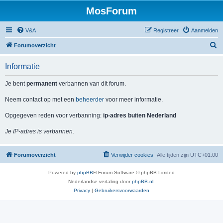
MosForum
V&A
Registreer
Aanmelden
Z
Forumoverzicht
o
Informatie
e
k
Je bent
permanent
verbannen van dit forum.
Neem contact op met een
beheerder
voor meer informatie.
Opgegeven reden voor verbanning:
ip-adres buiten Nederland
Je IP-adres is verbannen.
Forumoverzicht
Verwijder cookies
Alle tijden zijn
UTC+01:00
Powered by
phpBB
® Forum Software © phpBB Limited
Nederlandse vertaling door
phpBB.nl
.
Privacy
|
Gebruikersvoorwaarden