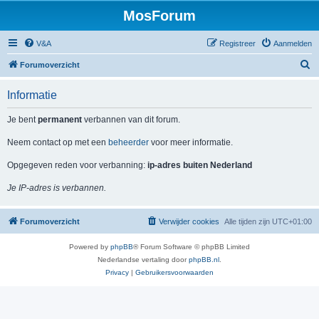
MosForum
V&A
Registreer
Aanmelden
Z
Forumoverzicht
o
Informatie
e
k
Je bent
permanent
verbannen van dit forum.
Neem contact op met een
beheerder
voor meer informatie.
Opgegeven reden voor verbanning:
ip-adres buiten Nederland
Je IP-adres is verbannen.
Forumoverzicht
Verwijder cookies
Alle tijden zijn
UTC+01:00
Powered by
phpBB
® Forum Software © phpBB Limited
Nederlandse vertaling door
phpBB.nl
.
Privacy
|
Gebruikersvoorwaarden