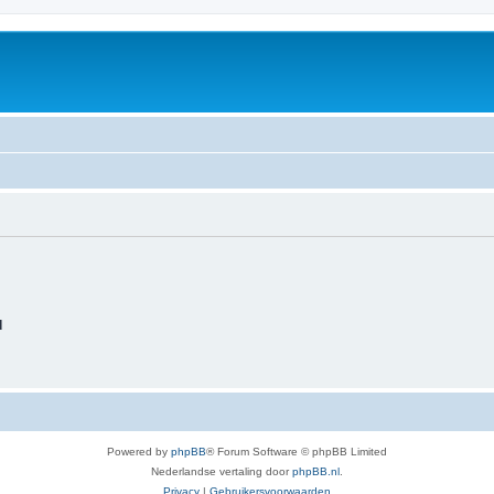
d
Powered by
phpBB
® Forum Software © phpBB Limited
Nederlandse vertaling door
phpBB.nl
.
Privacy
|
Gebruikersvoorwaarden