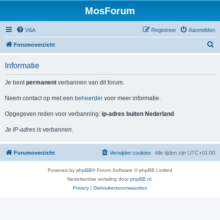
MosForum
V&A
Registreer
Aanmelden
Z
Forumoverzicht
o
Informatie
e
k
Je bent
permanent
verbannen van dit forum.
Neem contact op met een
beheerder
voor meer informatie.
Opgegeven reden voor verbanning:
ip-adres buiten Nederland
Je IP-adres is verbannen.
Forumoverzicht
Verwijder cookies
Alle tijden zijn
UTC+01:00
Powered by
phpBB
® Forum Software © phpBB Limited
Nederlandse vertaling door
phpBB.nl
.
Privacy
|
Gebruikersvoorwaarden