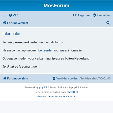
MosForum
V&A
Registreer
Aanmelden
Z
Forumoverzicht
o
Informatie
e
k
Je bent
permanent
verbannen van dit forum.
Neem contact op met een
beheerder
voor meer informatie.
Opgegeven reden voor verbanning:
ip-adres buiten Nederland
Je IP-adres is verbannen.
Forumoverzicht
Verwijder cookies
Alle tijden zijn
UTC+01:00
Powered by
phpBB
® Forum Software © phpBB Limited
Nederlandse vertaling door
phpBB.nl
.
Privacy
|
Gebruikersvoorwaarden