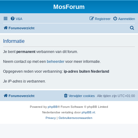
MosForum
V&A
Registreer
Aanmelden
Z
Forumoverzicht
o
Informatie
e
k
Je bent
permanent
verbannen van dit forum.
Neem contact op met een
beheerder
voor meer informatie.
Opgegeven reden voor verbanning:
ip-adres buiten Nederland
Je IP-adres is verbannen.
Forumoverzicht
Verwijder cookies
Alle tijden zijn
UTC+01:00
Powered by
phpBB
® Forum Software © phpBB Limited
Nederlandse vertaling door
phpBB.nl
.
Privacy
|
Gebruikersvoorwaarden