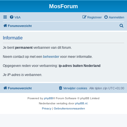
MosForum
V&A
Registreer
Aanmelden
Z
Forumoverzicht
o
Informatie
e
k
Je bent
permanent
verbannen van dit forum.
Neem contact op met een
beheerder
voor meer informatie.
Opgegeven reden voor verbanning:
ip-adres buiten Nederland
Je IP-adres is verbannen.
Forumoverzicht
Verwijder cookies
Alle tijden zijn
UTC+01:00
Powered by
phpBB
® Forum Software © phpBB Limited
Nederlandse vertaling door
phpBB.nl
.
Privacy
|
Gebruikersvoorwaarden