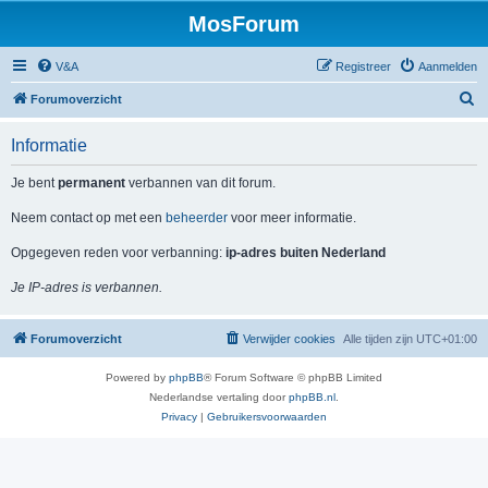
MosForum
V&A
Registreer
Aanmelden
Z
Forumoverzicht
o
Informatie
e
k
Je bent
permanent
verbannen van dit forum.
Neem contact op met een
beheerder
voor meer informatie.
Opgegeven reden voor verbanning:
ip-adres buiten Nederland
Je IP-adres is verbannen.
Forumoverzicht
Verwijder cookies
Alle tijden zijn
UTC+01:00
Powered by
phpBB
® Forum Software © phpBB Limited
Nederlandse vertaling door
phpBB.nl
.
Privacy
|
Gebruikersvoorwaarden