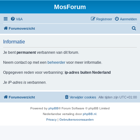
MosForum
V&A
Registreer
Aanmelden
Z
Forumoverzicht
o
Informatie
e
k
Je bent
permanent
verbannen van dit forum.
Neem contact op met een
beheerder
voor meer informatie.
Opgegeven reden voor verbanning:
ip-adres buiten Nederland
Je IP-adres is verbannen.
Forumoverzicht
Verwijder cookies
Alle tijden zijn
UTC+01:00
Powered by
phpBB
® Forum Software © phpBB Limited
Nederlandse vertaling door
phpBB.nl
.
Privacy
|
Gebruikersvoorwaarden