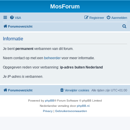
MosForum
V&A
Registreer
Aanmelden
Z
Forumoverzicht
o
Informatie
e
k
Je bent
permanent
verbannen van dit forum.
Neem contact op met een
beheerder
voor meer informatie.
Opgegeven reden voor verbanning:
ip-adres buiten Nederland
Je IP-adres is verbannen.
Forumoverzicht
Verwijder cookies
Alle tijden zijn
UTC+01:00
Powered by
phpBB
® Forum Software © phpBB Limited
Nederlandse vertaling door
phpBB.nl
.
Privacy
|
Gebruikersvoorwaarden