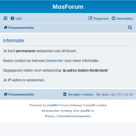
MosForum
V&A
Registreer
Aanmelden
Z
Forumoverzicht
o
Informatie
e
k
Je bent
permanent
verbannen van dit forum.
Neem contact op met een
beheerder
voor meer informatie.
Opgegeven reden voor verbanning:
ip-adres buiten Nederland
Je IP-adres is verbannen.
Forumoverzicht
Verwijder cookies
Alle tijden zijn
UTC+01:00
Powered by
phpBB
® Forum Software © phpBB Limited
Nederlandse vertaling door
phpBB.nl
.
Privacy
|
Gebruikersvoorwaarden