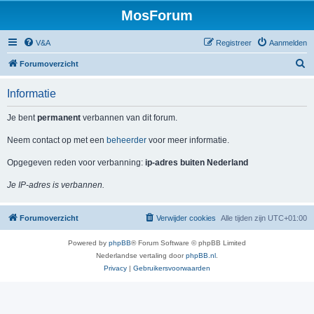
MosForum
V&A
Registreer
Aanmelden
Z
Forumoverzicht
o
Informatie
e
k
Je bent
permanent
verbannen van dit forum.
Neem contact op met een
beheerder
voor meer informatie.
Opgegeven reden voor verbanning:
ip-adres buiten Nederland
Je IP-adres is verbannen.
Forumoverzicht
Verwijder cookies
Alle tijden zijn
UTC+01:00
Powered by
phpBB
® Forum Software © phpBB Limited
Nederlandse vertaling door
phpBB.nl
.
Privacy
|
Gebruikersvoorwaarden