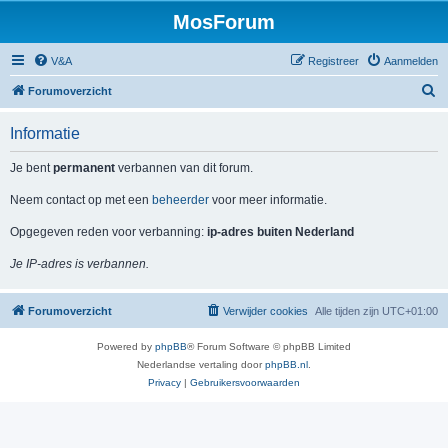
MosForum
V&A
Registreer
Aanmelden
Z
Forumoverzicht
o
Informatie
e
k
Je bent
permanent
verbannen van dit forum.
Neem contact op met een
beheerder
voor meer informatie.
Opgegeven reden voor verbanning:
ip-adres buiten Nederland
Je IP-adres is verbannen.
Forumoverzicht
Verwijder cookies
Alle tijden zijn
UTC+01:00
Powered by
phpBB
® Forum Software © phpBB Limited
Nederlandse vertaling door
phpBB.nl
.
Privacy
|
Gebruikersvoorwaarden