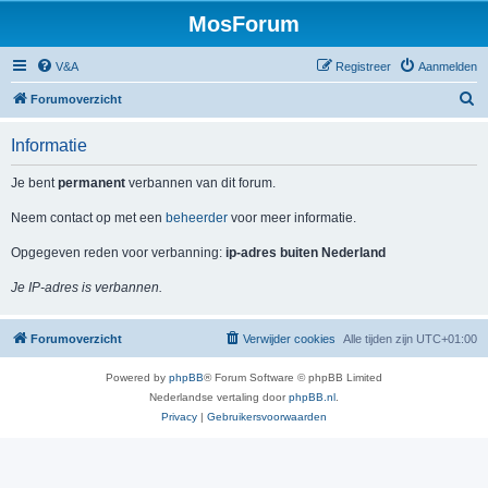
MosForum
V&A
Registreer
Aanmelden
Z
Forumoverzicht
o
Informatie
e
k
Je bent
permanent
verbannen van dit forum.
Neem contact op met een
beheerder
voor meer informatie.
Opgegeven reden voor verbanning:
ip-adres buiten Nederland
Je IP-adres is verbannen.
Forumoverzicht
Verwijder cookies
Alle tijden zijn
UTC+01:00
Powered by
phpBB
® Forum Software © phpBB Limited
Nederlandse vertaling door
phpBB.nl
.
Privacy
|
Gebruikersvoorwaarden