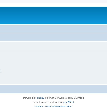
d
Powered by
phpBB
® Forum Software © phpBB Limited
Nederlandse vertaling door
phpBB.nl
.
Privacy
|
Gebruikersvoorwaarden