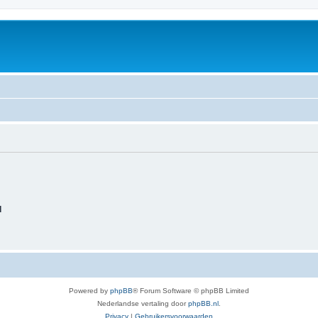
d
Powered by
phpBB
® Forum Software © phpBB Limited
Nederlandse vertaling door
phpBB.nl
.
Privacy
|
Gebruikersvoorwaarden