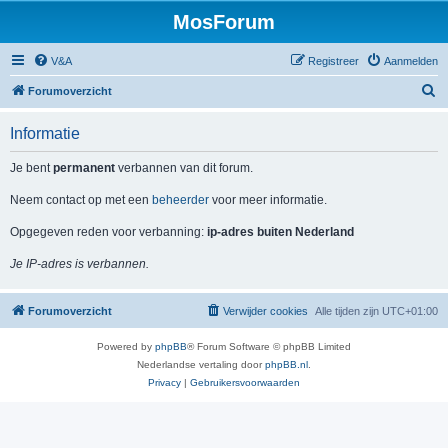
MosForum
V&A
Registreer
Aanmelden
Z
Forumoverzicht
o
Informatie
e
k
Je bent
permanent
verbannen van dit forum.
Neem contact op met een
beheerder
voor meer informatie.
Opgegeven reden voor verbanning:
ip-adres buiten Nederland
Je IP-adres is verbannen.
Forumoverzicht
Verwijder cookies
Alle tijden zijn
UTC+01:00
Powered by
phpBB
® Forum Software © phpBB Limited
Nederlandse vertaling door
phpBB.nl
.
Privacy
|
Gebruikersvoorwaarden