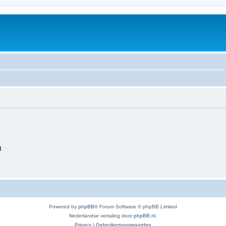
d
Powered by
phpBB
® Forum Software © phpBB Limited
Nederlandse vertaling door
phpBB.nl
.
Privacy
|
Gebruikersvoorwaarden